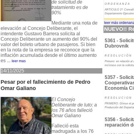
de solicitud de
O R D E N A N Z A
tratamiento es de
ARTICULO 1º: Convalíd
90%
Departamento Ejecutivo
Mediante una nota de
leer más ordenanz
elevación al Concejo Deliberante, el
NUEVO!! Re
intendente Gustavo Barrera solicita al
Concejo Deliberante un aumento del 90% del
5361 - Solici
valor del boleto urbano de pasajeros. Si bien
Dubrovnik
en la nota de la empresa se reconoce que la
inflación acumulada desde el último aumento
R E S O L U C I Ó N
es ...
leer mas
Primero: en relación al
insístase con la solici
14/11/2025
5357 - Solici
Pesar por el fallecimiento de Pedro
Cooperativas
Omar Galiano
Economía Ci
R E S O L U C I O N
El Concejo
PRIMERO: Gírese el pre
Deliberante de luto: a
Producción del Depart
los 76 años falleció
Omar Galiano
5356 - Solici
reparación d
Falleció esta
madrugada a los 76