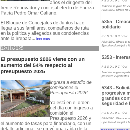
R E S O L U C I O N
años el dirigente del
También se giran los e
frente Renovador y concejal electo de Fuerza
PRIMERO: Gírese los p
Patria Pedro Omar Galiano.
5355 - Crea
El Bloque de Concejales de Juntos hace
solidario
llegar a sus familiares, compañeros de ruta
en la política y allegados sus condolencias
R E S O L U C I O N
ante la irrepara...
leer mas
PRIMERO: Gírese el pr
Ejecutivo Municipal a fi
02/11/2025
5353 - Interes
El presupuesto 2026 viene con un
aumento del 54% respecto al
R E S O L U C I O N
presupuesto 2025
También se gira exped
presentes expedientes 
Ingresa a estudio de
comisiones el
5343 - Solic
Presupuesto 2026
progresiva m
grandes con
Ya está en el orden
seguridad e 
del día con ingreso a
comisión el
R E S O L U C I Ó N
Presupuesto 2026 y
PRIMERO: Gírese el pr
Ejecutivo Municipal a f
el aumento de tasas para financiarlo, con un
detalle adicional: se prevé una caída de la