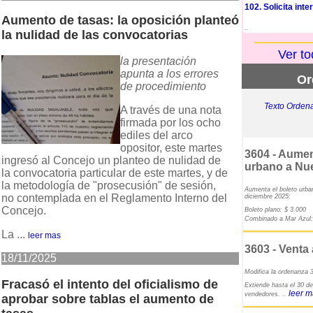
102. Solicita int
Aumento de tasas: la oposición planteó
..
la nulidad de las convocatorias
Ver to
la presentación
apunta a los errores
Or
de procedimiento
Texto Ordena
A través de una nota
firmada por los ocho
ediles del arco
opositor, este martes
3604 - Aumen
ingresó al Concejo un planteo de nulidad de
urbano a Nu
la convocatoria particular de este martes, y de
la metodología de "prosecusión" de sesión,
Aumenta el boleto urba
no contemplada en el Reglamento Interno del
diciembre 2025:
Concejo.
Boleto plano: $ 3.000
Combinado a Mar Azul:
La ...
leer mas
3603 - Venta
18/11/2025
Modifica la ordenanza 
Fracasó el intento del oficialismo de
Extiende hasta el 30 de
leer 
vendedores. ..
aprobar sobre tablas el aumento de