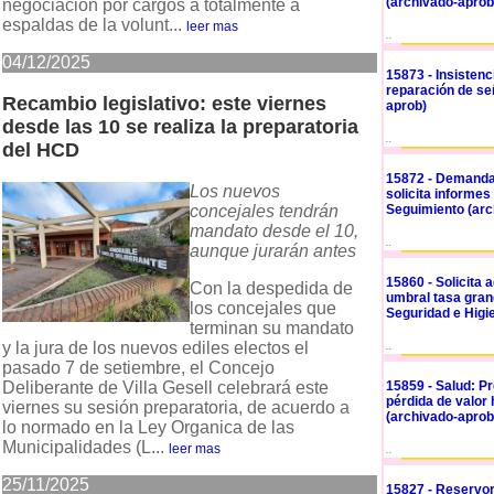
(archivado-aprob
negociación por cargos a totalmente a
espaldas de la volunt...
leer mas
..
04/12/2025
15873 - Insistenc
reparación de señ
Recambio legislativo: este viernes
aprob)
desde las 10 se realiza la preparatoria
..
del HCD
15872 - Demanda
Los nuevos
solicita informes
concejales tendrán
Seguimiento (arc
mandato desde el 10,
..
aunque jurarán antes
15860 - Solicita
Con la despedida de
umbral tasa gran
los concejales que
Seguridad e Higi
terminan su mandato
y la jura de los nuevos ediles electos el
..
pasado 7 de setiembre, el Concejo
Deliberante de Villa Gesell celebrará este
15859 - Salud: Pr
pérdida de valor
viernes su sesión preparatoria, de acuerdo a
(archivado-aprob
lo normado en la Ley Organica de las
Municipalidades (L...
leer mas
..
25/11/2025
15827 - Reservor