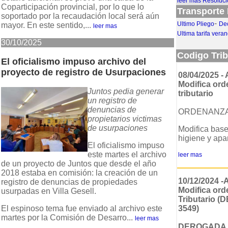
leer más Resoluci
Coparticipación provincial, por lo que lo
Transporte 
soportado por la recaudación local será aún
-
Ultimo Pliego
De
mayor. En este sentido,...
leer mas
Ultima tarifa vera
30/10/2025
Codigo Tri
El oficialismo impuso archivo del
proyecto de registro de Usurpaciones
08/04/2025 -
Modifica or
Juntos pedia generar
tributario
un registro de
denuncias de
ORDENANZ
propietarios victimas
de usurpaciones
Modifica base
higiene y apa
El oficialismo impuso
este martes el archivo
leer mas
de un proyecto de Juntos que desde el año
2018 estaba en comisión: la creación de un
10/12/2024 -
registro de denuncias de propiedades
Modifica or
usurpadas en Villa Gesell.
Tributario
El espinoso tema fue enviado al archivo este
3549)
martes por la Comisión de Desarro...
leer mas
DEROGADA 