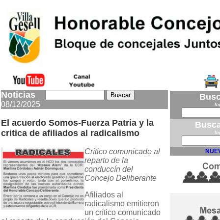
Noticias
Busc
08/12/2025
In
El acuerdo Somos-Fuerza Patria y la
Busca
critica de afiliados al radicalismo
In
Crítico comunicado al
NUEV
reparto de la
conduccín del
Concejo Deliberante
Afiliados al
radicalismo emitieron
un crítico comunicado