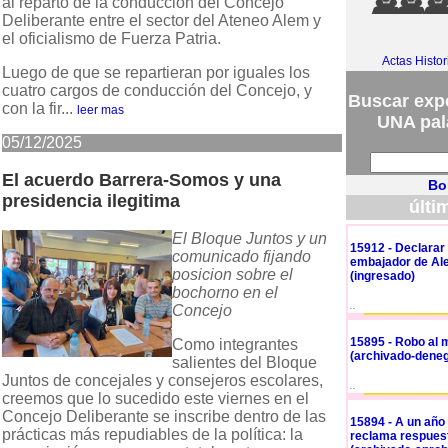
al reparto de la conducción del Concejo
Deliberante entre el sector del Ateneo Alem y
el oficialismo de Fuerza Patria.
Actas Histo
Luego de que se repartieran por iguales los
cuatro cargos de conducción del Concejo, y
Buscar expe
con la fir...
leer mas
UNA pal
05/12/2025
El acuerdo Barrera-Somos y una
Bo
presidencia ilegitima
últi
El Bloque Juntos y un
15912 - Declarar d
comunicado fijando
embajador de Ale
posicion sobre el
(ingresado)
bochorno en el
..
Concejo
15895 - Robo al m
Como integrantes
(archivado-deneg
salientes del Bloque
Juntos de concejales y consejeros escolares,
..
creemos que lo sucedido este viernes en el
Concejo Deliberante se inscribe dentro de las
15894 - A un año
prácticas más repudiables de la política: la
reclama respues