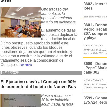
tasas
3602 - Intere
lotes
Otro fracaso del
aumentazo; la
lotes con servicio Ms 
oposición reclama
tratarlo en diciembre
3601 - Denom
Pedro Recald
El aumento de tasas
307, compre
que busca duplicar la
y playa
recaudación local del
último presupuesto aprobado sufrió este
O R D E N A N Z A
lunes otro revés, cuando los bloques
ARTICULO 1°: Denomíne
opositores dejaron sin quorum el recinto, y
tramo de Calle 307, co
volvieron a confirmar la voluntad que de el
tratamiento sea de la composicion del
3600 - Deno
Concejo r...
leer mas
“Pepe” Maria
calle 302
14/11/2025
O R D E N A N Z A
El Ejecutivo elevó al Concejo un 90%
ARTÍCULO 1°: Denomina
de aumento del boleto de Nuevo Bus
la entrada del Bosque 
Pese a reconocer
3599 - Conva
30% de inflación
1757/24 Redu
acumulada, la nota