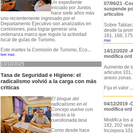
Un expediente
07/06/21 -Cod
iniciado por Juntos
suspende por
hace siete años más
articulos
uno recientemente ingresado por el
Departamento Ejecutivo son analizados en
Sobre Tablas:
comisiones, para lograr generar una
desde la prom
ordenanza marco que regule la actividad
161, 168, 175,
local de guías de Turismo.
mas
Este martes la Comisión de Turismo, Eco...
14/12/2020 -
leer mas
modifica ord
13/10/2025
Aumento de ta
articulos 101,
Tasa de Seguridad e Higiene: el
anexo zonas.
radicalismo volvió a la carga con más
criticas
Fija el valor ..
El bloque del
04/12/2019 -
radicalismo en el
modifica ord
Concejo vuelve con
criticas a la
Modifica los a
cuestionada tasa
182, 202 sext
Como desde hace
Incorpora 101 