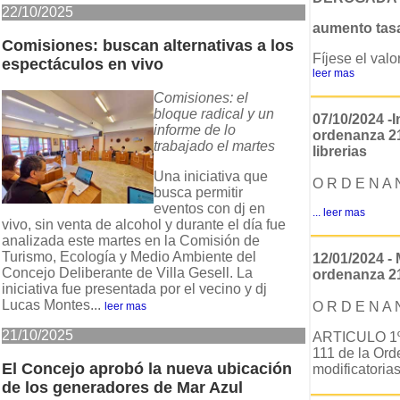
22/10/2025
aumento tas
Comisiones: buscan alternativas a los
Fíjese el val
espectáculos en vivo
leer mas
Comisiones: el
bloque radical y un
07/10/2024 -I
informe de lo
ordenanza 21
trabajado el martes
librerias
Una iniciativa que
O R D E N A 
busca permitir
eventos con dj en
...
leer mas
vivo, sin venta de alcohol y durante el día fue
analizada este martes en la Comisión de
Turismo, Ecología y Medio Ambiente del
12/01/2024 - 
Concejo Deliberante de Villa Gesell. La
ordenanza 21
iniciativa fue presentada por el vecino y dj
Lucas Montes...
O R D E N A 
leer mas
21/10/2025
ARTICULO 1º: 
111 de la Or
El Concejo aprobó la nueva ubicación
modificatorias 
de los generadores de Mar Azul