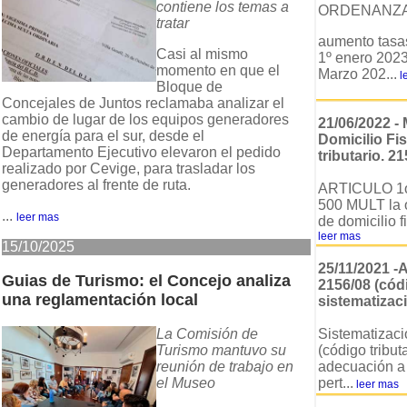
contiene los temas a
ORDENANZ
tratar
aumento tasas
Casi al mismo
1º enero 2023 
momento en que el
Marzo 202...
l
Bloque de
Concejales de Juntos reclamaba analizar el
cambio de lugar de los equipos generadores
21/06/2022 -
de energía para el sur, desde el
Domicilio Fi
Departamento Ejecutivo elevaron el pedido
tributario. 21
realizado por Cevige, para trasladar los
generadores al frente de ruta.
ARTICULO 1o
500 MULT la o
...
leer mas
de domicilio fi
leer mas
15/10/2025
25/11/2021 
Guias de Turismo: el Concejo analiza
2156/08 (códi
una reglamentación local
sistematizac
La Comisión de
Sistematizac
Turismo mantuvo su
(código tributa
reunión de trabajo en
adecuación a l
el Museo
pert...
leer mas