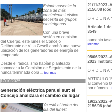
21/11/2023 
Estado ausente: la
2156/08 (códi
zona de más
crecimiento turístico
O R D E N A 
necesita de grupos
electrógenos
Articulo 1 d
3549
Con una breve
sesión en comisión
aumento tasas
del Cuerpo, este lunes el Concejo
leer mas
Deliberante de Villa Gesell aprobó una nueva
ubicación de los generadores de energía de
temporada.
05/06/2023 -
2023 Institut
Desde el radicalismo habían planteado
convocar a la Comisión de Seguimiento de la
O R D E N A 
nunca terminada obra ...
leer mas
ARTICULO 1º:
17/10/2025
al convenio 0
por número...
Generación eléctrica para el sur: el
Concejo analizara el cambio de lugar
19/12/2022 
Ya está el órden del
2156/08 (códi
dia del lunes: