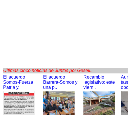
Últimas cinco noticias de Juntos por Gesell..
El acuerdo
El acuerdo
Recambio
Au
Somos-Fuerza
Barrera-Somos y
legislativo: este
tas
Patria y..
una p..
viern..
opo