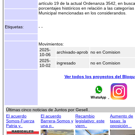
artículo 19 de la actual Ordenanza 3542, en busca
porcentajes históricos en relación a las categorías
Municipal mencionadas en los considerandos.
Etiquetas:
- -
Movimientos:
2025-
archivado-aprob
no en Comision
10-06
2025-
ingresado
no en Comision
10-02
Ver todos los proyectos del Bloq
-
Últimas cinco noticias de Juntos por Gesell..
El acuerdo
El acuerdo
Recambio
Aumento de
Somos-Fuerza
Barrera-Somos y
legislativo: este
tasas: la
Patria y..
una p..
viern..
oposición ..