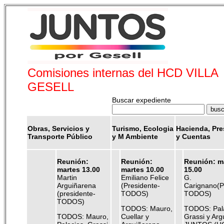
Comisiones internas del HCD VILLA
GESELL
Buscar expediente
Obras, Servicios y
Turismo, Ecologia
Hacienda, Pr
Transporte Público
y M Ambiente
y Cuentas
Reunión:
Reunión:
Reunión: m
martes 13.00
martes 10.00
15.00
Martin
Emiliano Felice
G.
Arguiñarena
(Presidente-
Carignano(P
(presidente-
TODOS)
TODOS)
TODOS)
TODOS: Mauro,
TODOS: Pala
TODOS: Mauro,
Cuellar y
Grassi y Arg