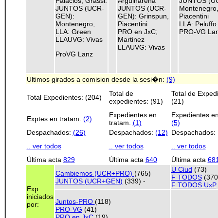
Palacios, Grassi.
Arguiñarena
JUNTOS (U
JUNTOS (UCR-
JUNTOS (UCR-
Montenegro
GEN):
GEN): Grinspun,
Piacentini
Montenegro,
Piacentini
LLA: Peluffo
LLA: Green
PRO en JxC;
PRO-VG La
LLAUVG: Vivas
Martinez
LLAUVG: Vivas
ProVG Lanz
Ultimos girados a comision desde la sesi�n:
(9)
Total de
Total de Exped
Total Expedientes: (204)
expedientes: (91)
(21)
Expedientes en
Expedientes en
Exptes en tratam.
(2)
tratam.
(1)
(5)
Despachados:
(26)
Despachados:
(12)
Despachados:
.. ver todos
.. ver todos
.. ver todos
Última acta
829
Última acta
640
Última acta
68
U Ciud
(73)
Cambiemos (UCR+PRO)
(765)
F TODOS
(370
JUNTOS (UCR+GEN)
(339) -
F TODOS UxP
Exp.
iniciados
Juntos-PRO
(118)
por:
PRO-VG
(41)
PRO en JxC
(19)